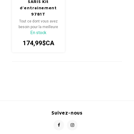
SARIS Kit
d'entrainement
9781T
Tapis/Bloc/serviette/
Tout ce dont vous avez
besoin pour la meilleure
En stock
expérience
d'entraînement en salle
174,99$CA
possible.
Suivez-nous