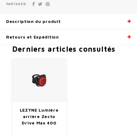
PARTAGER:
Radio/Klaxons/Sonettes/Fanions
Potences
Description du produit
Protection Velo
Peg
Retours et Expédition
Sécurité / Réflecteurs
Guidons
Derniers articles consultés
Support entreposage et rangement
LEZYNE Lumière
arrière Zecto
Drive Max 400