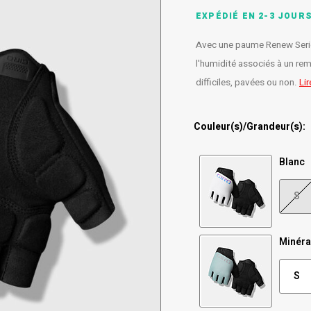
EXPÉDIÉ EN 2-3 JOUR
Avec une paume Renew Serie
l'humidité associés à un rem
difficiles, pavées ou non.
Lir
Couleur(s)/Grandeur(s):
Blanc
S
Minéra
S