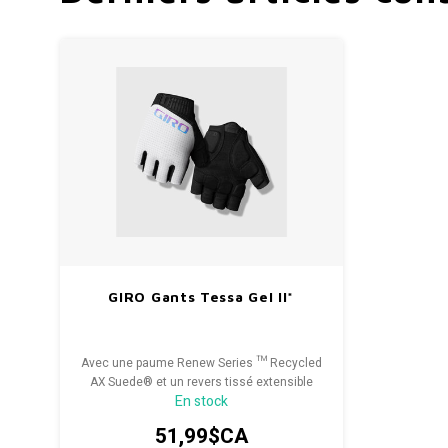
GIRO Gants Tessa Gel II*
Avec une paume Renew Series ™ Recycled
AX Suede® et un revers tissé extensible
En stock
évacuant l'humidité associés à un
rembourrage en gel de 3 mm, le Tessa II
51,99$CA
est prêt pour les routes les plus difficiles,