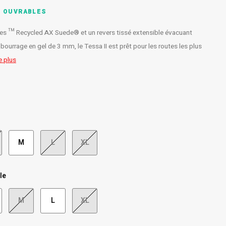
S OUVRABLES
s ™ Recycled AX Suede® et un revers tissé extensible évacuant
bourrage en gel de 3 mm, le Tessa II est prêt pour les routes les plus
e plus
M
L
XL
le
M
L
XL