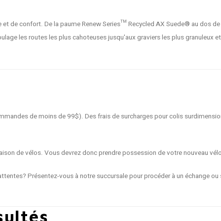
ce et de confort. De la paume Renew Series™ Recycled AX Suede® au dos de l
lage les routes les plus cahoteuses jusqu'aux graviers les plus granuleux et 
 commandes de moins de 99$). Des frais de surcharges pour colis surdimensio
livraison de vélos. Vous devrez donc prendre possession de votre nouveau vél
ttentes? Présentez-vous à notre succursale pour procéder à un échange ou s
sultés