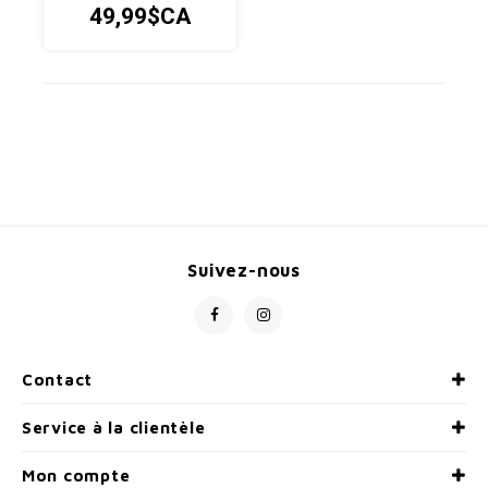
49,99$CA
sorties de Gravel,
Mountain ou Route par
temps plus frais.
Suivez-nous
Contact
Service à la clientèle
Mon compte