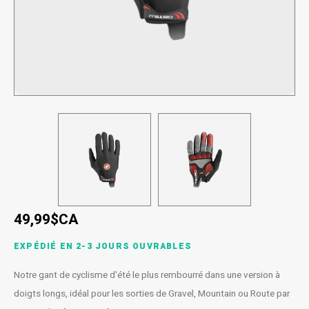
SPÉCIALISÉ
Béquilles
Pneus
Degraisseurs
Enfants
Enfants
Vêtement enfant
Trail-
Radar
Lunet
Gants
BMX
Bouteilles et porte-bouteilles
Boitiers de pedaliers
Graisses
Souliers
Souliers
Gants
Couvr
Sac d'hydratation / Sac à Dos
Leviers de vitesse
Accessoires de Vetements
Accessoires de vetements
Sacoche / Sac de selle / Panier
Cassettes et roue-libre
Gardes-boue
Poignees
Porte-bagages
Fourches et Suspensions
49,99$CA
Housses à vélo
Guidolines
EXPÉDIÉ EN 2-3 JOURS OUVRABLES
Miroirs (Retroviseurs)
Pieces diverses
Notre gant de cyclisme d'été le plus rembourré dans une version à
doigts longs, idéal pour les sorties de Gravel, Mountain ou Route par
Paniers
Selles