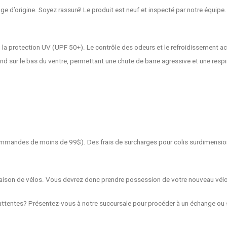
e d’origine. Soyez rassuré! Le produit est neuf et inspecté par notre équipe. 
u la protection UV (UPF 50+). Le contrôle des odeurs et le refroidissement a
 sur le bas du ventre, permettant une chute de barre agressive et une respi
 commandes de moins de 99$). Des frais de surcharges pour colis surdimensio
livraison de vélos. Vous devrez donc prendre possession de votre nouveau vél
ttentes? Présentez-vous à notre succursale pour procéder à un échange ou s