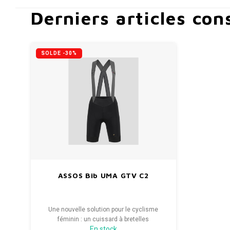
Derniers articles con
SOLDE -30%
ASSOS Bib UMA GTV C2
Une nouvelle solution pour le cyclisme
féminin : un cuissard à bretelles
En stock
confortable et performant qui permet des