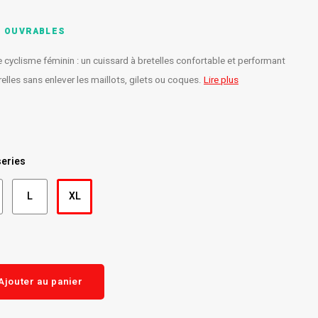
S OUVRABLES
e cyclisme féminin : un cuissard à bretelles confortable et performant
lles sans enlever les maillots, gilets ou coques.
Lire plus
series
L
XL
Ajouter au panier