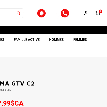
0
RES
FAMILLE ACTIVE
HOMMES
FEMMES
UMA GTV C2
38.18.XL
7,99$CA