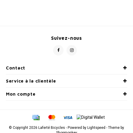
Radio/Klaxons/Sonettes/Fanions
Potences
Protection Velo
Peg
Suivez-nous
Sécurité / Réflecteurs
Guidons
Support entreposage et rangement
Contact
Service à la clientèle
Mon compte
© Copyright 2026 Laferté Bicycles - Powered by
Lightspeed
- Theme by
Shopmonkey