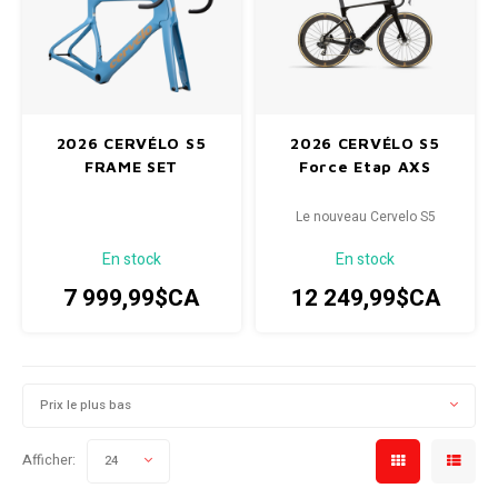
SPÉCIALISÉ
Béquilles
Pneus
Degraisseurs
Enfants
Enfants
Vêtement enfant
Trail-
Radar
Lunet
Gants
BMX
Bouteilles et porte-bouteilles
Boitiers de pedaliers
Graisses
Souliers
Souliers
Gants
Couvr
Sac d'hydratation / Sac à Dos
Leviers de vitesse
Accessoires de Vetements
Accessoires de vetements
2026 CERVÉLO S5
2026 CERVÉLO S5
FRAME SET
Force Etap AXS
Sacoche / Sac de selle / Panier
Cassettes et roue-libre
Le nouveau Cervelo S5
Gardes-boue
Poignees
En stock
En stock
7 999,99$CA
12 249,99$CA
Porte-bagages
Fourches et Suspensions
Housses à vélo
Guidolines
Prix le plus bas
Miroirs (Retroviseurs)
Pieces diverses
Afficher:
24
Paniers
Selles