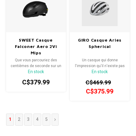
SWEET Casque
GIRO Casque Aries
Falconer Aero 2Vi
Spherical
Mips
Que vous parcouriez des
Un casque qui donne
centièmes de seconde sur un
l'impression qu'il n'existe pas
En stock
En stock
segment Strava ou que vous
: le tout nouveau Aries™
parcouriez simplement des
Spherical ne ressemble à rien
C$379.99
C$469.99
kilomètres avec vos amis les
d'autre.
plus rapides, vous savez que
C$375.99
l'aérodynamisme compte.
1
2
3
4
5