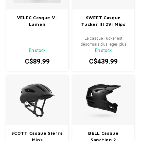
VELEC Casque V-
SWEET Casque
Lumen
Tucker III 2Vi Mips
Le casque Tucker est
désormais plus léger, plus
En stock
En stock
performant et plus résistant.
C$89.99
C$439.99
SCOTT Casque Sierra
BELL Casque
Mips
Sanction 2