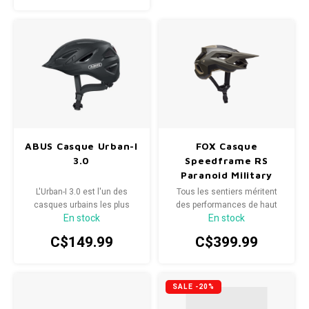
ABUS Casque Urban-I
FOX Casque
3.0
Speedframe RS
Paranoid Military
Green S
L'Urban-I 3.0 est l'un des
Tous les sentiers méritent
casques urbains les plus
des performances de haut
En stock
En stock
connus en Allemagne et en
niveau en casque jet.
Europe et entre dans sa 3e
C$149.99
C$399.99
génération.
SALE -20%