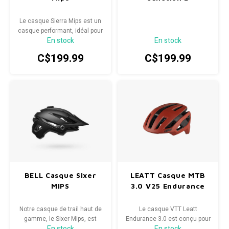
Le casque Sierra Mips est un
casque performant, idéal pour
En stock
En stock
tous les types de pratique.
C$199.99
C$199.99
BELL Casque Sixer
LEATT Casque MTB
MIPS
3.0 V25 Endurance
Notre casque de trail haut de
Le casque VTT Leatt
gamme, le Sixer Mips, est
Endurance 3.0 est conçu pour
En stock
En stock
conçu pour tout affronter.
bien plus que la simple