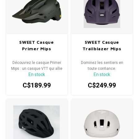
SWEET Casque
SWEET Casque
Primer Mips
Trailblazer Mips
Découvrez le casque Primer
Dominez les sentiers en
Mips : un casque VTT qui allie
toute confiance.
En stock
En stock
un confort exceptionnel, un
ajustement parfait et une
C$189.99
C$249.99
sécurité optimale à un prix
abordable.