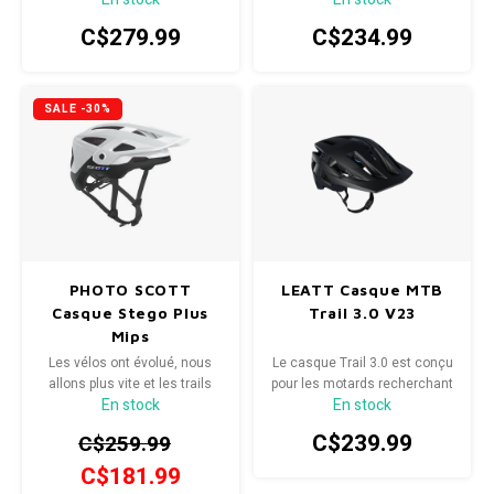
sécurité : il est pensé pour
C$279.99
C$234.99
sublimer vos sorties sur tous
les terrains.
SALE -30%
PHOTO SCOTT
LEATT Casque MTB
Casque Stego Plus
Trail 3.0 V23
Mips
Les vélos ont évolué, nous
Le casque Trail 3.0 est conçu
allons plus vite et les trails
pour les motards recherchant
En stock
En stock
sont de plus en plus
un confort optimal tout au
techniques. C’est pour cela
long de la journée, des
C$239.99
C$259.99
que les riders impétueux ont
fonctionnalités adaptées aux
plus que jamais besoin d’un
sentiers et la protection fiable
C$181.99
casque efficace.
de Leatt.