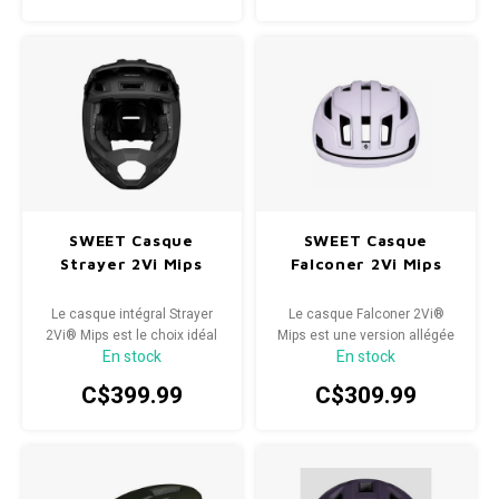
d'expérience de course avec
le GameChanger 2.0.
SWEET Casque
SWEET Casque
Strayer 2Vi Mips
Falconer 2Vi Mips
Le casque intégral Strayer
Le casque Falconer 2Vi®
2Vi® Mips est le choix idéal
Mips est une version allégée
En stock
En stock
pour une pratique engagée du
dotée de deux aérations
VTT, l'enduro ou toute
supplémentaires pour une
C$399.99
C$309.99
situation exigeant une
ventilation optimale et un
protection maximale.
confort accru par temps
chaud.