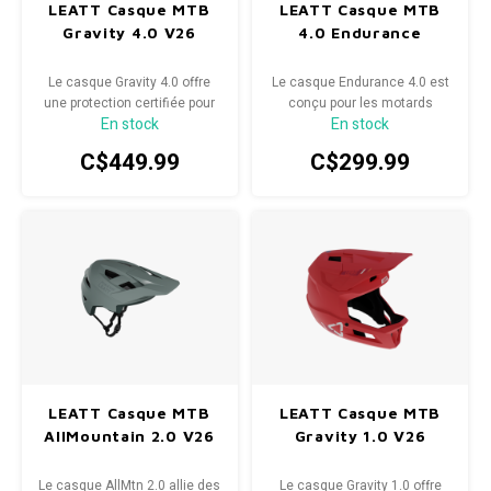
LEATT Casque MTB
LEATT Casque MTB
Gravity 4.0 V26
4.0 Endurance
Radio/Klaxons/Sonettes/Fanions
Potences
Le casque Gravity 4.0 offre
Le casque Endurance 4.0 est
Protection Velo
Peg
une protection certifiée pour
conçu pour les motards
En stock
En stock
la descente dans un modèle
exigeants qui recherchent
léger et respirant, idéal pour
une protection fiable et un
Sécurité / Réflecteurs
Guidons
C$449.99
C$299.99
l'enduro, les sessions en bike
confort optimal tout au long
park et les sorties en VTT
de la journée, que ce soit pour
Support entreposage et rangement
électrique.
des sorties engagées ou
l'exploration de nouveaux
terrains.
LEATT Casque MTB
LEATT Casque MTB
AllMountain 2.0 V26
Gravity 1.0 V26
Le casque AllMtn 2.0 allie des
Le casque Gravity 1.0 offre