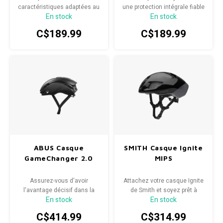
caractéristiques adaptées au
une protection intégrale fiable
En stock
En stock
trail à une protection
à un prix imbattable : idéal
éprouvée pour les vététistes
pour les débutants, les
C$189.99
C$189.99
toujours impatients de vivre
cyclistes du week-end et les
leur prochaine aventure.
jeunes riders en pleine
croissance.
ABUS Casque
SMITH Casque Ignite
GameChanger 2.0
MIPS
Assurez-vous d'avoir
Attachez votre casque Ignite
l'avantage décisif dans la
de Smith et soyez prêt à
En stock
En stock
bataille pour chaque watt :
donner le meilleur de vous-
passez à la vitesse
même pour la course.
C$414.99
C$314.99
supérieure en matière